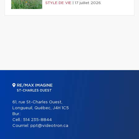
STYLE DE VIE
|
17 juillet 2026
RE/MAX IMAGINE
ST-CHARLES OUEST
61, rue St-Charles Ouest,
Longueuil, Québec, J4H 1C5
Bur.:
Cell.:
514 235-8844
Courriel:
ppt@videotron.ca